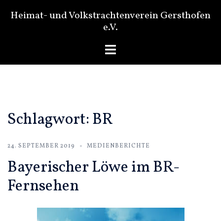
Zum
Heimat- und Volkstrachtenverein Gersthofen
Inhalt
e.V.
springen
Menü
umschalten
Schlagwort:
BR
24. SEPTEMBER 2019
MEDIENBERICHTE
Bayerischer Löwe im BR-
Fernsehen