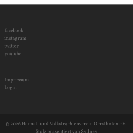
facebook
instagram
twitter
youtube
Impressum
Login
© 2026 Heimat- und Volkstrachtenverein Gersthofen e.V..
Stolz präsentiert von
Sydney