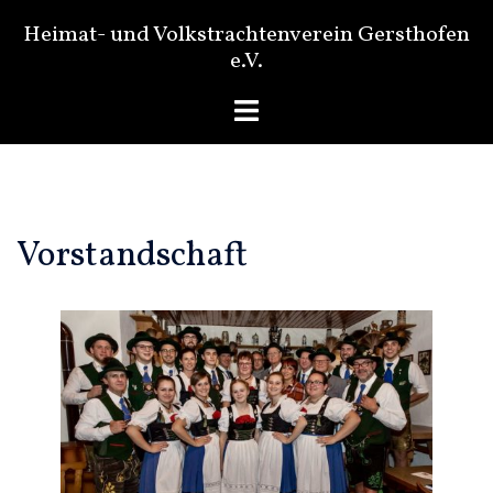
Zum
Heimat- und Volkstrachtenverein Gersthofen
Inhalt
e.V.
springen
Menü
umschalten
Vorstandschaft