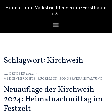
Zum
Heimat- und Volkstrachtenverein Gersthofen
Inhalt
e.V.
springen
Menü
umschalten
Schlagwort:
Kirchweih
14. OKTOBER 2024
MEDIENBERICHTE
,
RÜCKBLICK
,
SONDERVERANSTALTUNG
Neuauflage der Kirchweih
2024: Heimatnachmittag im
Festzelt