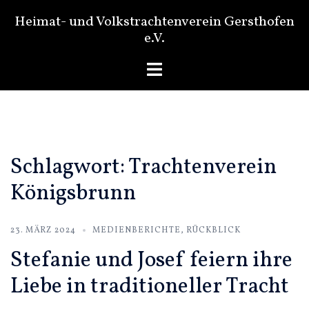
Zum
Heimat- und Volkstrachtenverein Gersthofen
Inhalt
e.V.
springen
Menü
umschalten
Schlagwort:
Trachtenverein
Königsbrunn
23. MÄRZ 2024
MEDIENBERICHTE
,
RÜCKBLICK
Stefanie und Josef feiern ihre
Liebe in traditioneller Tracht