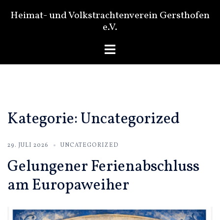
Zum
Heimat- und Volkstrachtenverein Gersthofen
Inhalt
e.V.
springen
Menü
umschalten
Kategorie:
Uncategorized
29. JULI 2026
UNCATEGORIZED
Gelungener Ferienabschluss
am Europaweiher