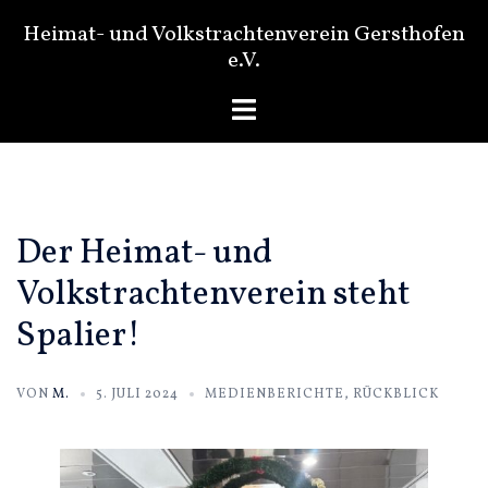
Zum
Heimat- und Volkstrachtenverein Gersthofen
Inhalt
e.V.
springen
Menü
umschalten
Der Heimat- und
Volkstrachtenverein steht
Spalier!
VON
M.
5. JULI 2024
MEDIENBERICHTE
,
RÜCKBLICK