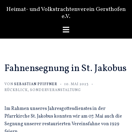
Zum
Heimat- und Volkstrachtenverein Gersthofen
Inhalt
e.V.
springen
Menü
umschalten
Fahnensegnung in St. Jakobus
VON
SEBASTIAN PFIFFNER
10. MAI 2023
RÜCKBLICK
,
SONDERVERANSTALTUNG
Im Rahmen unseres Jahresgottesdienstes in der
Pfarrkirche St. Jakobus konnten wir am 07. Mai auch die
Segnung unserer restaurierten Vereinsfahne von 1929
feiern.