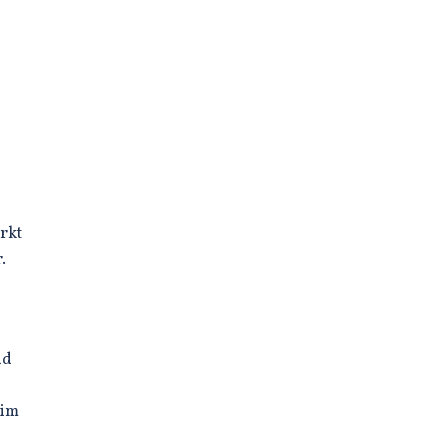
rkt
.
nd
 im