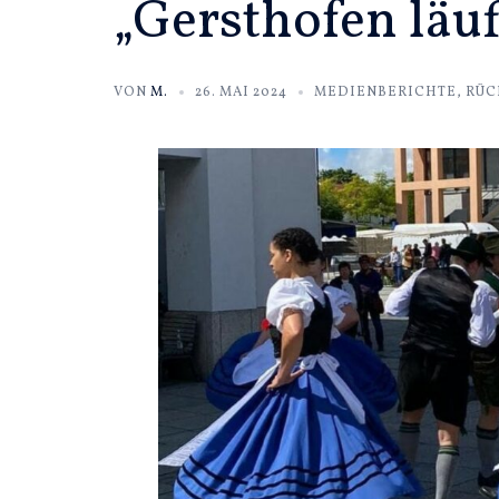
„Gersthofen läuf
VON
M.
26. MAI 2024
MEDIENBERICHTE
,
RÜC