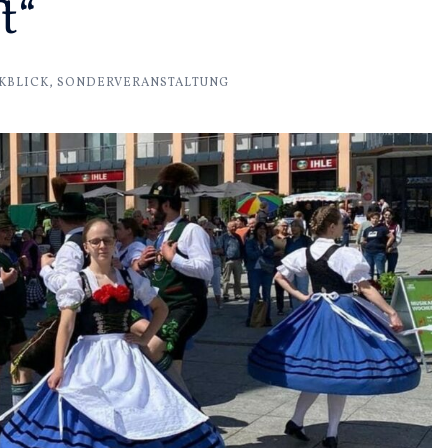
t“
KBLICK
,
SONDERVERANSTALTUNG