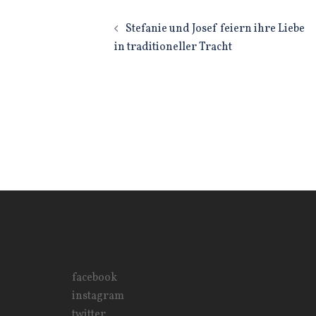
Beitragsnavigatio
Stefanie und Josef feiern ihre Liebe
in traditioneller Tracht
facebook
instagram
twitter