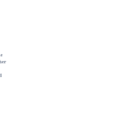
de
her
d