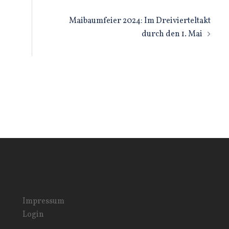
n
Maibaumfeier 2024: Im Dreivierteltakt
durch den 1. Mai
Impressum
Login