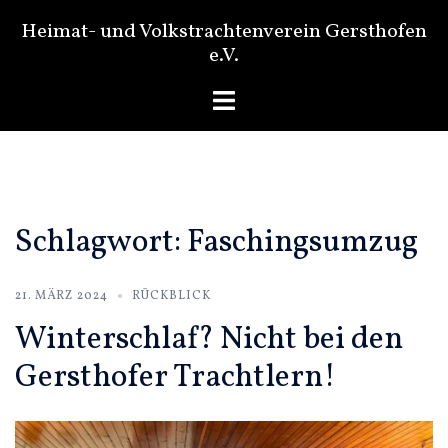
Zum
Heimat- und Volkstrachtenverein Gersthofen
Inhalt
e.V.
springen
Menü
umschalten
Schlagwort:
Faschingsumzug
21. MÄRZ 2024
RÜCKBLICK
Winterschlaf? Nicht bei den
Gersthofer Trachtlern!