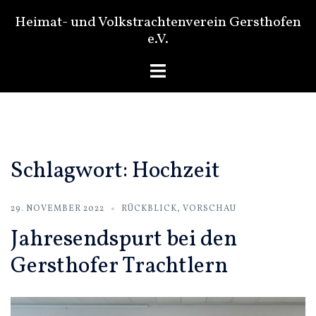
Zum
Heimat- und Volkstrachtenverein Gersthofen
Inhalt
e.V.
springen
Menü
umschalten
Schlagwort:
Hochzeit
29. NOVEMBER 2022
RÜCKBLICK
,
VORSCHAU
Jahresendspurt bei den
Gersthofer Trachtlern