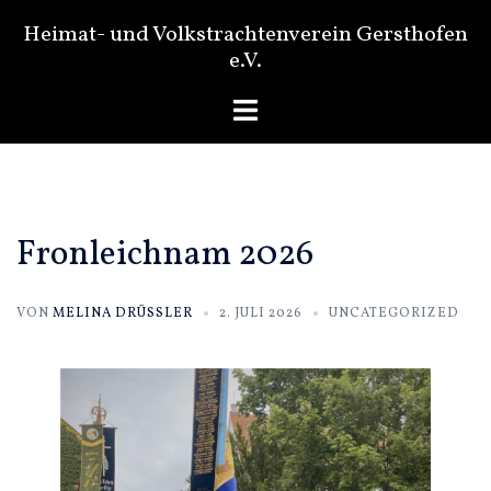
Zum
Heimat- und Volkstrachtenverein Gersthofen
Inhalt
e.V.
springen
Menü
umschalten
Fronleichnam 2026
VON
MELINA DRÜSSLER
2. JULI 2026
UNCATEGORIZED