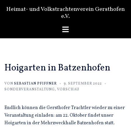
Zum
Heimat- und Volkstrachtenverein Gersthofen
Inhalt
e.V.
springen
Menü
umschalten
Hoigarten in Batzenhofen
VON
SEBASTIAN PFIFFNER
9. SEPTEMBER 2022
SONDERVERANSTALTUNG
,
VORSCHAU
Endlich können die Gersthofer Trachtler wieder zu einer
Veranstaltung einladen: am 22. Oktober findet unser
Hoigarten in der Mehrzweckhalle Batzenhofen statt.