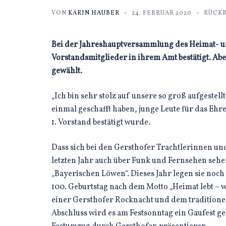
VON
KARIN HAUBER
24. FEBRUAR 2020
RÜCKB
Bei der Jahreshauptversammlung des Heimat- un
Vorstandsmitglieder in ihrem Amt bestätigt. Abe
gewählt.
„Ich bin sehr stolz auf unsere so groß aufgestell
einmal geschafft haben, junge Leute für das Eh
1. Vorstand bestätigt wurde.
Dass sich bei den Gersthofer Trachtlerinnen und
letzten Jahr auch über Funk und Fernsehen sehe
„Bayerischen Löwen“. Dieses Jahr legen sie noch m
100. Geburtstag nach dem Motto „Heimat lebt – w
einer Gersthofer Rocknacht und dem traditione
Abschluss wird es am Festsonntag ein Gaufest g