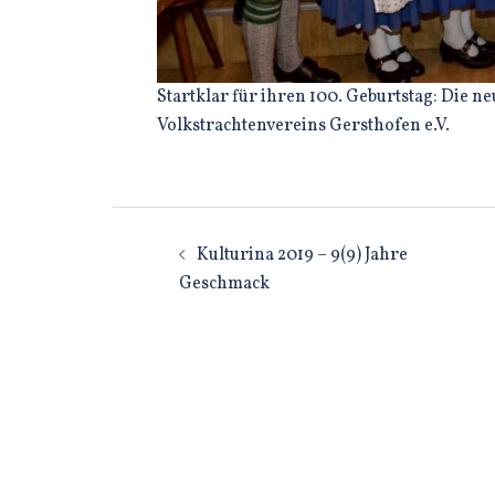
Startklar für ihren 100. Geburtstag: Die 
Volkstrachtenvereins Gersthofen e.V.
Beitragsnavigatio
Kulturina 2019 – 9(9) Jahre
Geschmack