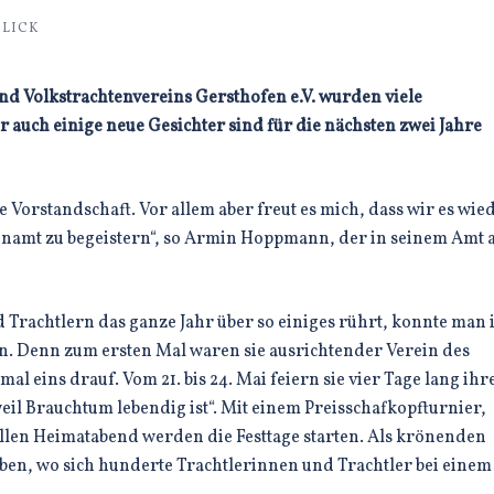
LICK
d Volkstrachtenvereins Gersthofen e.V. wurden viele
r auch einige neue Gesichter sind für die nächsten zwei Jahre
te Vorstandschaft. Vor allem aber freut es mich, dass wir es wie
renamt zu begeistern“, so Armin Hoppmann, der in seinem Amt a
 Trachtlern das ganze Jahr über so einiges rührt, konnte man
n. Denn zum ersten Mal waren sie ausrichtender Verein des
al eins drauf. Vom 21. bis 24. Mai feiern sie vier Tage lang ihr
eil Brauchtum lebendig ist“. Mit einem Preisschafkopfturnier,
llen Heimatabend werden die Festtage starten. Als krönenden
eben, wo sich hunderte Trachtlerinnen und Trachtler bei einem