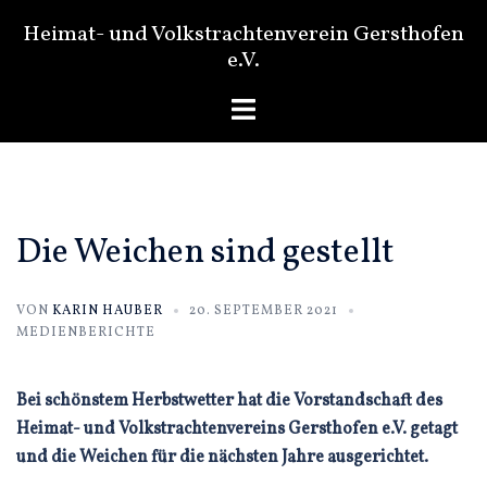
Zum
Heimat- und Volkstrachtenverein Gersthofen
Inhalt
e.V.
springen
Menü
umschalten
Die Weichen sind gestellt
VON
KARIN HAUBER
20. SEPTEMBER 2021
MEDIENBERICHTE
Bei schönstem Herbstwetter hat die Vorstandschaft des
Heimat- und Volkstrachtenvereins Gersthofen e.V. getagt
und die Weichen für die nächsten Jahre ausgerichtet.